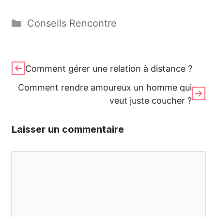
a
a
m
ar
c
st
ai
ta
Catégories
Conseils Rencontre
e
o
l
g
b
d
er
o
o
Comment gérer une relation à distance ?
o
n
Comment rendre amoureux un homme qui
k
veut juste coucher ?
Laisser un commentaire
Commentaire