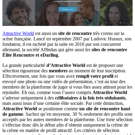
Attractive World
est aussi un
site de rencontre
très connu sur la
scène française. Lancé en septembre 2007 par Ludovic Huraux, son
fondateur, il est racheté par la suite en 2016 par son concurrent
allemand, la société Affinitas qui gère aussi les
sites de rencontre
Élite Rencontre et eDarling
.
La grande particularité
d’Attractive World
est de proposer une
sélection rigoureuse des
membres
au moment de leur inscription.
Effectivement, une fois que vous avez
rempli votre profil
et
envoyé une photo ou une vidéo de présentation, c’est au tour des
membres de la plateforme de juger si vous êtes assez attirant pour les
rejoindre. Eh oui, comme vous l’aurez compris
Attractive World
s’adresse uniquement à des
célibataires à la fois très séduisants
,
mais aussi issus d’une certaine élite sociale. Par cette distinction,
Attractive World
se positionne comme
un site de rencontre haut
de gamme
. Sachez qu’en moyenne, 30 % seulement des profils sont
acceptés par les autres membres de la plateforme. Une forte sélection
s’effectue donc dès le début afin d’obtenir uniquement la crème de
la crème en matière de profil attractif. Les critères de sélection