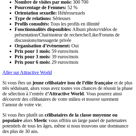
Nombre de visites par mois:
300 700
Pourcentage de Femmes:
52 %
Orientation sexuelle:
Hétérosexuels
Type de relations:
Sérieuses
Profils consultés:
Tous les profils en illimité
Fonctionnalités disponibles:
Album photo/vidéos de
présentation/Chat/moteur de recherche/Like/Forums de
discussions/messagerie privée
Organisation d’évènement:
Oui
Prix pour 1 mois:
59 euros/mois
Prix pour 3 mois:
39 euros/mois
Prix pour 6 mois:
29 euros/mois
Aller sur Attractive World
Si vous êtes un
jeune célibataire issu de l’élite française
et de plus
très séduisant, alors vous avez toutes vos chances de réussir la phase
de sélection à l’entrée d
’Attractive World
. Vous pourrez ainsi
découvrir des célibataires de votre milieu et trouver surement
l’amour de votre vie.
Si vous êtes plutôt un
célibataires de la classe moyenne ou
populaire
alors
Meetic
vous offrira un large panel de partenaires
potentiels de tous les âges, même si nous trouvons une dominance
des plus de 30 ans.