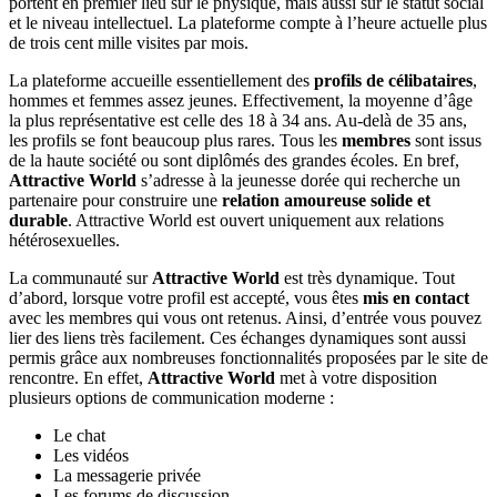
portent en premier lieu sur le physique, mais aussi sur le statut social
et le niveau intellectuel. La plateforme compte à l’heure actuelle plus
de trois cent mille visites par mois.
La plateforme accueille essentiellement des
profils de célibataires
,
hommes et femmes assez jeunes. Effectivement, la moyenne d’âge
la plus représentative est celle des 18 à 34 ans. Au-delà de 35 ans,
les profils se font beaucoup plus rares. Tous les
membres
sont issus
de la haute société ou sont diplômés des grandes écoles. En bref,
Attractive World
s’adresse à la jeunesse dorée qui recherche un
partenaire pour construire une
relation amoureuse solide et
durable
. Attractive World est ouvert uniquement aux relations
hétérosexuelles.
La communauté sur
Attractive World
est très dynamique. Tout
d’abord, lorsque votre profil est accepté, vous êtes
mis en contact
avec les membres qui vous ont retenus. Ainsi, d’entrée vous pouvez
lier des liens très facilement. Ces échanges dynamiques sont aussi
permis grâce aux nombreuses fonctionnalités proposées par le site de
rencontre. En effet,
Attractive World
met à votre disposition
plusieurs options de communication moderne :
Le chat
Les vidéos
La messagerie privée
Les forums de discussion