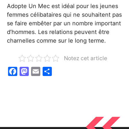
Adopte Un Mec est idéal pour les jeunes
femmes célibataires qui ne souhaitent pas
se faire embêter par un nombre important
d’hommes. Les relations peuvent être
charnelles comme sur le long terme.
Notez cet article
F
M
E
P
a
a
m
ar
c
st
ai
ta
e
o
l
g
b
d
er
o
o
o
n