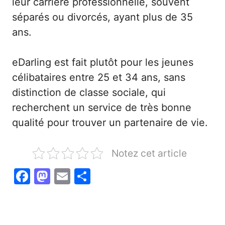
leur carrière professionnelle, souvent
séparés ou divorcés, ayant plus de 35
ans.
eDarling est fait plutôt pour les jeunes
célibataires entre 25 et 34 ans, sans
distinction de classe sociale, qui
recherchent un service de très bonne
qualité pour trouver un partenaire de vie.
Notez cet article
F
M
E
P
a
a
m
ar
c
st
ai
ta
e
o
l
g