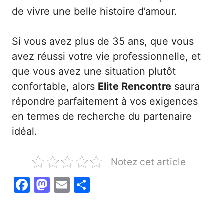
de vivre une belle histoire d’amour.
Si vous avez plus de 35 ans, que vous
avez réussi votre vie professionnelle, et
que vous avez une situation plutôt
confortable, alors
Elite Rencontre
saura
répondre parfaitement à vos exigences
en termes de recherche du partenaire
idéal.
Notez cet article
F
M
E
P
a
a
m
ar
c
st
ai
ta