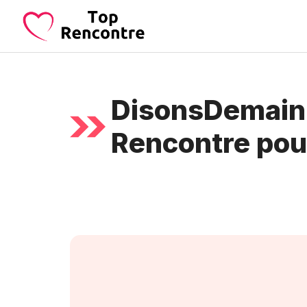
Aller
au
contenu
DisonsDemain :
Rencontre pou