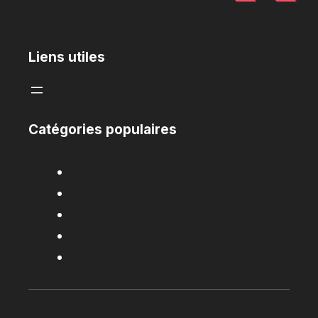
Liens utiles
Catégories populaires
Conseils rencontres
Rencontre cougar
Rencontre trans
Rencontre libertine
Agences matrimoniales