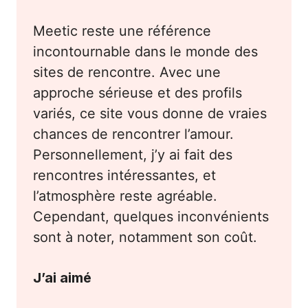
Meetic reste une référence
incontournable dans le monde des
sites de rencontre. Avec une
approche sérieuse et des profils
variés, ce site vous donne de vraies
chances de rencontrer l’amour.
Personnellement, j’y ai fait des
rencontres intéressantes, et
l’atmosphère reste agréable.
Cependant, quelques inconvénients
sont à noter, notamment son coût.
J’ai aimé