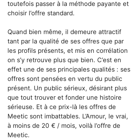
toutefois passer à la méthode payante et
choisir l’offre standard.
Quand bien même, il demeure attractif
tant par la qualité de ses offres que par
les profils présents, et mis en corrélation
on s’y retrouve plus que bien. C’est en
effet une de ses principales qualités : ses
offres sont pensées en vertu du public
présent. Un public sérieux, désirant plus
que tout trouver et fonder une histoire
sérieuse. Et à ce prix-là les offres de
Meetic sont imbattables. L’Amour, le vrai,
à moins de 20 € / mois, voilà l’offre de
Meetic.