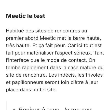
Meetic le test
Habitué des sites de rencontres au
premier abord Meetic met la barre haute,
très haute. Et ça fait peur. Car ici tout est
fait pour matérialiser l’aspect sérieux. Tant
l’interface que le mode de contact. On
tombe rapidement dans la case mature du
site de rencontre. Les indécis, les frivoles
et papillonneurs seront loin d’être à leur
place dans un tel site.
«
Bonjour à tous. Je me suis