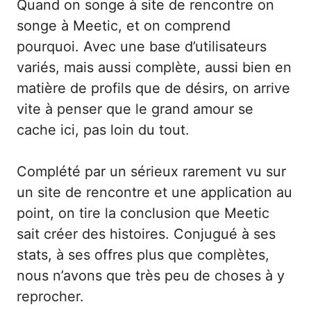
Quand on songe à site de rencontre on
songe à Meetic, et on comprend
pourquoi. Avec une base d’utilisateurs
variés, mais aussi complète, aussi bien en
matière de profils que de désirs, on arrive
vite à penser que le grand amour se
cache ici, pas loin du tout.
Complété par un sérieux rarement vu sur
un site de rencontre et une application au
point, on tire la conclusion que Meetic
sait créer des histoires. Conjugué à ses
stats, à ses offres plus que complètes,
nous n’avons que très peu de choses à y
reprocher.