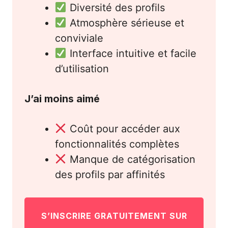
Diversité des profils
Atmosphère sérieuse et
conviviale
Interface intuitive et facile
d’utilisation
J’ai moins aimé
Coût pour accéder aux
fonctionnalités complètes
Manque de catégorisation
des profils par affinités
S’INSCRIRE GRATUITEMENT SUR