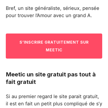
Bref, un site généraliste, sérieux, pensée
pour trouver l’Amour avec un grand A.
S’INSCRIRE GRATUITEMENT SUR
MEETIC
Meetic un site gratuit pas tout à
fait gratuit
Si au premier regard le site parait gratuit,
il est en fait un petit plus compliqué de s’y