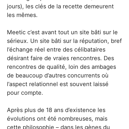
jours), les clés de la recette demeurent
les mêmes.
Meetic c’est avant tout un site bâti sur le
sérieux. Un site bâti sur la réputation, bref
l’échange réel entre des célibataires
désirant faire de vraies rencontres. Des
rencontres de qualité, loin des ambages
de beaucoup d’autres concurrents où
l’aspect relationnel est souvent laissé
pour compte.
Après plus de 18 ans d’existence les
évolutions ont été nombreuses, mais
cette philosophie – dans les gènes du