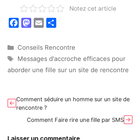
Notez cet article
F
M
E
P
a
a
m
ar
c
st
ai
ta
Catégories
Conseils Rencontre
e
o
l
g
Étiquettes
Messages d'accroche efficaces pour
b
d
er
aborder une fille sur un site de rencontre
o
o
o
n
k
Comment séduire un homme sur un site de
rencontre ?
Comment Faire rire une fille par SMS
Laisser un commentaire