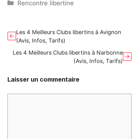
Catégories
Rencontre libertine
e
o
l
g
b
d
er
o
o
Les 4 Meilleurs Clubs libertins à Avignon
o
n
(Avis, Infos, Tarifs)
k
Les 4 Meilleurs Clubs libertins à Narbonne
(Avis, Infos, Tarifs)
Laisser un commentaire
Commentaire