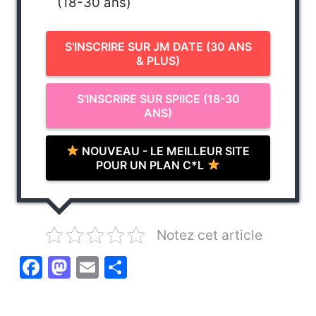
(18-30 ans)
S'INSCRIRE SUR JM DATE (30 ANS
& PLUS)
S'INSCRIRE SUR SPIICE (18-30
ANS)
NOUVEAU - LE MEILLEUR SITE
POUR UN PLAN C*L
Notez cet article
F
M
E
P
a
a
m
ar
c
st
ai
ta