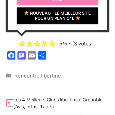
NOUVEAU - LE MEILLEUR SITE
POUR UN PLAN C*L
5/5 - (3 votes)
F
M
E
P
a
a
m
ar
c
st
ai
ta
Catégories
Rencontre libertine
e
o
l
g
b
d
er
o
o
Les 4 Meilleurs Clubs libertins à Grenoble
o
n
(Avis, Infos, Tarifs)
k